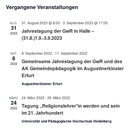
Suche
Datum
ANS
Vergangene Veranstaltungen
wählen.
und
NAV
Ansichte
31. August 2023 @ 8:00
-
3. September 2023 @ 17:00
AUG.
Navigati
31
Jahrestagung der GwR in Halle –
2023
(31.8.)1.9.-3.9.2023
8. September 2022
-
11. September 2022
SEP.
8
Gemeinsame Jahrestagung der GwR und des
2022
AK Gemeindepädagogik im Augustinerkloster
Erfurt
Augustinerkloster Erfurt
24. März 2022
-
26. März 2022
MÄRZ
24
Tagung „Religionslehrer*in werden und sein
2022
im 21. Jahrhundert
Universität und Pädagogische Hochschule Heidelberg